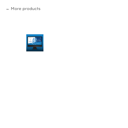
More products
НО
ВО
СТ
НО
Й
ПО
РТА
Л