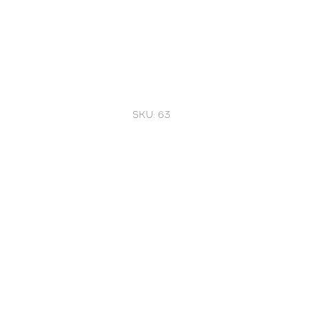
BIG
SP
OR
TS
SKU:
63
Проведен
комплексный
аудит
и
доработка
архитектуры
портала:
от
оптимизации
UX/UI