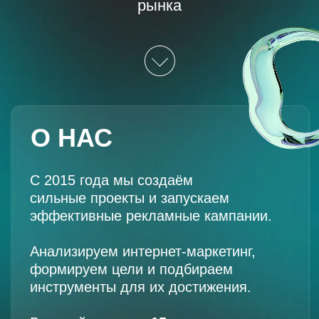
О НАС
С 2015 года мы создаём
сильные проекты и запускаем
эффективные рекламные кампании.
Анализируем интернет-маркетинг,
формируем цели и подбираем
инструменты для их достижения.
В нашей команде
15+
специалистов
, и как агентство
полного цикла мы сопровождаем
клиента от стратегии до реализации
и оценки результатов.
25+
300+
Активных
Реализованных
клиентов
проектов