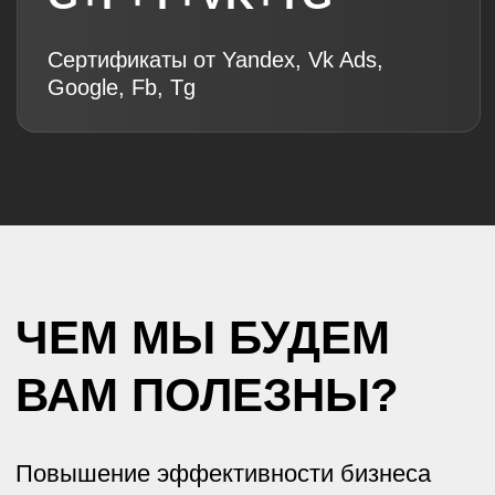
СТРАТЕГИЯ
ДИЗАЙН
И КРЕАТИВ
И БРЕНДИНГ
DIGITAL
ВЕБ
ПРОДВИЖЕНИЕ
И МОБИЛЬНАЯ
РАЗРАБОТКА
CRM И
SMM, INFLUENCE
АВТОМАТИЗАЦИЯ
MARKETING,