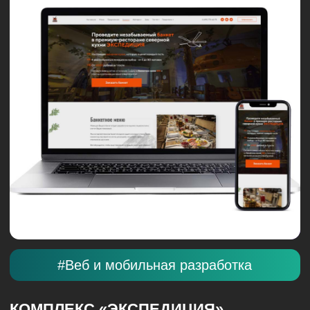
#Digital продвижение
АГРЕГАТОР «АВТО.РУ»
Перформанс-маркетинг для главного
автомобильного сервиса страны. Работа с трафиком
по модели CPA для максимизации объема
проверенных отчетов.
Смотреть все кейсы