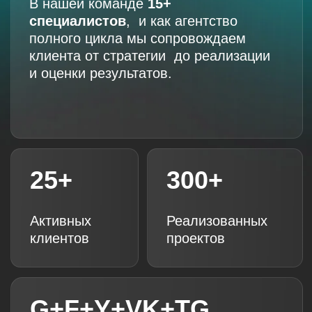
ВИДЕОПРОДАКШН
G+F+Y+VK+TG
Сертификаты от Yandex, Vk Ads,
Google, Fb, Tg
ЧЕМ МЫ БУДЕМ
ВАМ ПОЛЕЗНЫ?
Повышение эффективности бизнеса
с помощью управления ключевыми
показателями — это то, что мы любим
и умеем делать.